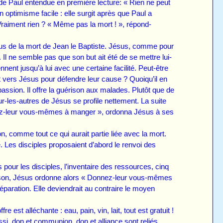
 Paul entendue en première lecture: « Rien ne peut
 optimisme facile : elle surgit après que Paul a
Vraiment rien ? « Même pas la mort ! », répond-
s de la mort de Jean le Baptiste. Jésus, comme pour
 Il ne semble pas que son but ait été de se mettre lui-
ent jusqu’à lui avec une certaine facilité. Peut-être
t vers Jésus pour défendre leur cause ? Quoiqu’il en
passion. Il offre la guérison aux malades. Plutôt que de
pour-les-autres de Jésus se profile nettement. La suite
onnez-leur vous-mêmes à manger », ordonna Jésus à ses
es.
comme tout ce qui aurait partie liée avec la mort.
é. Les disciples proposaient d’abord le renvoi des
pour les disciples, l’inventaire des ressources, cinq
e raison, Jésus ordonne alors « Donnez-leur vous-mêmes
séparation. Elle deviendrait au contraire le moyen
 est alléchante : eau, pain, vin, lait, tout est gratuit !
ussi, don et communion, don et alliance sont reliés.