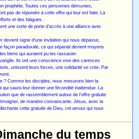
 son prophète. Toutes ces personnes démunies,
 pas de répondre à cette offre qui leur est faite. La
 des efforts et des fatigues.
ent une sorte de porte d’accès à une alliance avec
r devient signe d’une invitation qui nous dépasse,
 De façon paradoxale, ce qui séparait devient moyens
és des biens qui auraient pu les rassasier.
vangile. Ils ont une conscience vive des carences
és, unissent leurs forces, une solidarité se crée. Par
ment.
? Comme les disciples, nous mesurons bien la
 qui saura leur donner une fécondité inattendue. La
ribution que de rassemblement autour de l’offre gratuite
 témoigner, de manière convaincante. Jésus, avec la
alléchante cette gratuité de Dieu, cet amour qui nous
 Dimanche du temps