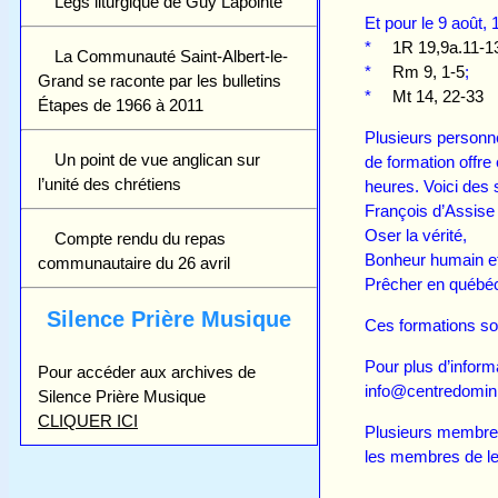
Legs liturgique de Guy Lapointe
Et pour le 9 août,
*
1R 19,9a.11-1
La Communauté Saint-Albert-le-
*
Rm 9, 1-5
;
Grand se raconte par les bulletins
*
Mt 14, 22-33
Étapes de 1966 à 2011
Plusieurs personne
Un point de vue anglican sur
de formation offre
l’unité des chrétiens
heures. Voici des 
François d’Assise
Oser la vérité,
Compte rendu du repas
Bonheur humain et 
communautaire du 26 avril
Prêcher en québéc
Silence Prière Musique
Ces formations so
Pour plus d’inform
Pour accéder aux archives de
info@centredomin
Silence Prière Musique
CLIQUER ICI
Plusieurs membres 
les membres de leu