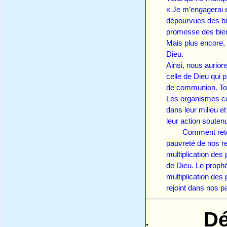
« Je m’engagerai e
dépourvues des bie
promesse des bien
Mais plus encore, 
Dieu.
Ainsi, nous aurion
celle de Dieu qui 
de communion. Tou
Les organismes com
dans leur milieu e
leur action souten
Comment retentit
pauvreté de nos re
multiplication des 
de Dieu. Le prophè
multiplication des
rejoint dans nos
Dé