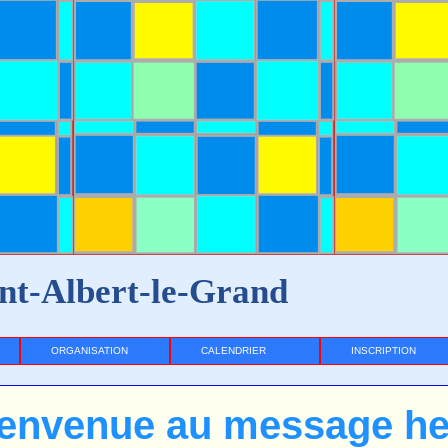
nt-Albert-le-Grand
ORGANISATION
CALENDRIER
INSCRIPTION
envenue au message he