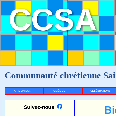
CCSA
Communauté chrétienne Sai
FAIRE UN DON
HOMÉLIES
CÉLÉBRATIONS
Suivez-nous
Bi