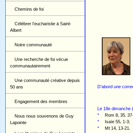
Chemins de foi
Célébrer l'eucharistie à Saint-
Albert
Notre communauté
Une recherche de foi vécue
communautairement
Une communauté créative depuis
D’abord une correc
50 ans
Engagement des membres
Le 18e dimanche 
*
Rom 8, 35. 37
Nous nous souvenons de Guy
*
Isaïe 55, 1-3
;
Lapointe
*
Mt 14, 13-21
.