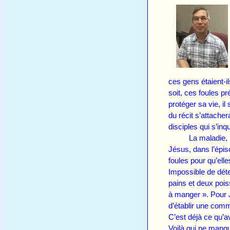
ces gens étaient-i
soit, ces foules pr
protéger sa vie, il
du récit s’attache
disciples qui s’in
La maladie, la fa
Jésus, dans l’épiso
foules pour qu’ell
Impossible de déte
pains et deux pois
à manger ». Pour Jé
d’établir une co
C’est déjà ce qu’av
Voilà qui ne manque