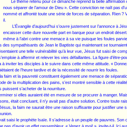
Le thème retenu pour ce dimanche reprend la belle affirmation de
nous séparer de l’amour de Dieu ». Cette conviction ne naît pas d’un
nommé et affronté toute une série de forces de séparation. Rien ? 
il.
L’Évangile d’aujourd’hui s’ouvre justement sur l’annonce à Jésu
encaisser cette dure nouvelle part en barque pour un endroit désert.
même à l’abri contre une menace à sa vie puisque les foules parvienn
ls des sympathisants de Jean le Baptiste qui maintenant se tournaien
ésentaient une telle vulnérabilité qu’à leur vue, Jésus fut saisi de com
 s’emploie à affermir et relever les vies défaillantes. La figure d’être-
ra à inviter les disciples à le suivre dans cette même attitude. « D
quiétaient de l’heure tardive et de la nécessité de nourrir les foul
im et la pauvreté constituent également une menace de séparation, 
de de la multiplication des pains, s’est montré sensible à cette réalit
es puissent s’acheter de la nourriture.
rminer si elles auraient été en mesure de se procurer à manger. Mais 
sons, était concluant, il n’y avait pas d’autre solution. Contre tout
sus, la faim ne saurait être une raison suffisante pour justifier une 
mmunion.
ait saisi le prophète Isaïe. Il s’adresse à un peuple de pauvres. Son offre
 pas d’avoir un effet rassembleur. « Venez à moi! », invite-t-il. Ici a