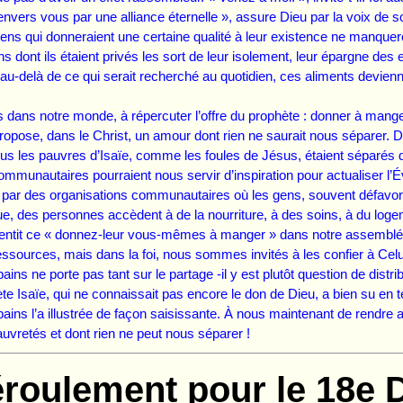
nvers vous par une alliance éternelle », assure Dieu par la voix de
ns qui donneraient une certaine qualité à leur existence ne manqueront
s dont ils étaient privés les sort de leur isolement, leur épargne
au-delà de ce qui serait recherché au quotidien, ces aliments devienn
s dans notre monde, à répercuter l’offre du prophète : donner à mange
propose, dans le Christ, un amour dont rien ne saurait nous séparer.
s les pauvres d’Isaïe, comme les foules de Jésus, étaient sépar
munautaires pourraient nous servir d’inspiration pour actualiser l’É
t par des organisations communautaires où les gens, souvent défavoris
ue, des personnes accèdent à de la nourriture, à des soins, à du loge
 ce « donnez-leur vous-mêmes à manger » dans notre assemblée 
ssources, mais dans la foi, nous sommes invités à les confier à Celui
pains ne porte pas tant sur le partage -il y est plutôt question de dist
te Isaïe, qui ne connaissait pas encore le don de Dieu, a bien su en
 pains l’a illustrée de façon saisissante. À nous maintenant de rendre 
 pauvretés et dont rien ne peut nous séparer !
roulement pour le 18e