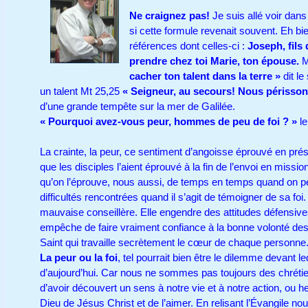
Ne craignez pas!
Je suis allé voir dan
si cette formule revenait souvent. Eh bie
références dont celles-ci :
Joseph, fils
prendre chez toi Marie, ton épouse.
M
cacher ton talent dans la terre »
dit le
un talent Mt 25,25
« Seigneur, au secours! Nous périsson
d’une grande tempête sur la mer de Galilée.
« Pourquoi avez-vous peur, hommes de peu de foi ? »
l
La crainte, la peur, ce sentiment d’angoisse éprouvé en p
que les disciples l’aient éprouvé à la fin de l’envoi en mis
qu’on l’éprouve, nous aussi, de temps en temps quand on pen
difficultés rencontrées quand il s’agit de témoigner de sa foi.
mauvaise conseillère. Elle engendre des attitudes défensiv
empêche de faire vraiment confiance à la bonne volonté des a
Saint qui travaille secrètement le cœur de chaque personn
La peur ou la foi
, tel pourrait bien être le dilemme devant l
d’aujourd’hui. Car nous ne sommes pas toujours des chréti
d’avoir découvert un sens à notre vie et à notre action, ou 
Dieu de Jésus Christ et de l’aimer. En relisant l’Évangile no