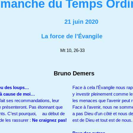
imanche du Temps Ordin
21 juin 2020
La force de l'Évangile
Mt 10, 26-33
Bruno Demers
 milieu des loups…
Face à cela l’Évangile nous rap
s à cause de moi…
y investir pleinement comme le 
fait ses recommandations, leur
les menaces que l’avenir peut 
e présenteront. Pas étonnant que
Face à l’avenir, nous ne sommes
nts. C’est pourquoi,
au début de
a pas Dieu d’un côté et nous de
 de les rassurer :
Ne craignez pas!
est de Dieu et tout est de nou