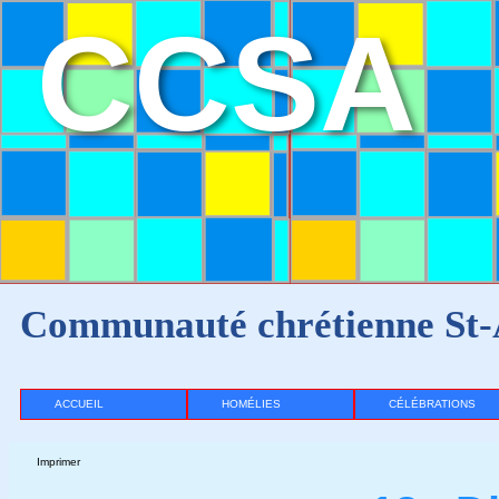
CCSA
Communauté chrétienne St-
ACCUEIL
HOMÉLIES
CÉLÉBRATIONS
Imprimer