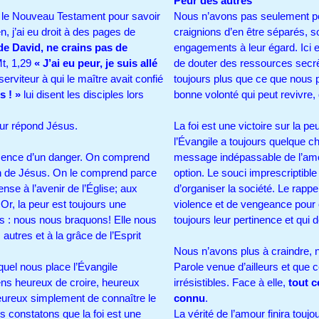
Peur des autres
s le Nouveau Testament pour savoir
Nous n’avons pas seulement peu
n, j’ai eu droit à des pages de
craignions d’en être séparés, s
 de David, ne crains pas de
engagements à leur égard. Ici e
t, 1,29
« J’ai eu peur, je suis allé
de douter des ressources secrè
 serviteur à qui le maître avait confié
toujours plus que ce que nous pe
s ! »
lui disent les disciples lors
bonne volonté qui peut revivre
eur répond Jésus.
La foi est une victoire sur la pe
l’Évangile a toujours quelque c
résence d’un danger. On comprend
message indépassable de l’amou
sion de Jésus. On le comprend parce
option. Le souci imprescriptible
se à l’avenir de l’Église; aux
d’organiser la société. Le rappel
 Or, la peur est toujours une
violence et de vengeance pour 
es : nous nous braquons! Elle nous
toujours leur pertinence et qui
utres et à la grâce de l’Esprit
e.
Nous n’avons plus à craindre,
equel nous place l’Évangile
Parole venue d’ailleurs et que 
ens heureux de croire, heureux
irrésistibles. Face à elle,
tout c
heureux simplement de connaître le
connu
.
us constatons que la foi est une
La vérité de l’amour finira touj