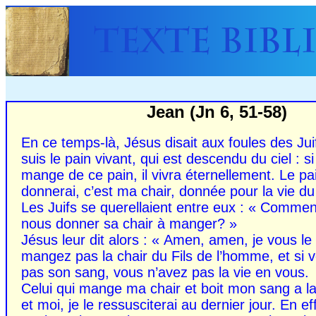
Jean (Jn 6, 51-58)
En ce temps-là, Jésus disait aux foules des Juif
suis le pain vivant, qui est descendu du ciel : s
mange de ce pain, il vivra éternellement. Le pa
donnerai, c’est ma chair, donnée pour la vie d
Les Juifs se querellaient entre eux : « Comment 
nous donner sa chair à manger? »
Jésus leur dit alors : « Amen, amen, je vous le 
mangez pas la chair du Fils de l’homme, et si 
pas son sang, vous n’avez pas la vie en vous.
Celui qui mange ma chair et boit mon sang a la 
et moi, je le ressusciterai au dernier jour. En ef