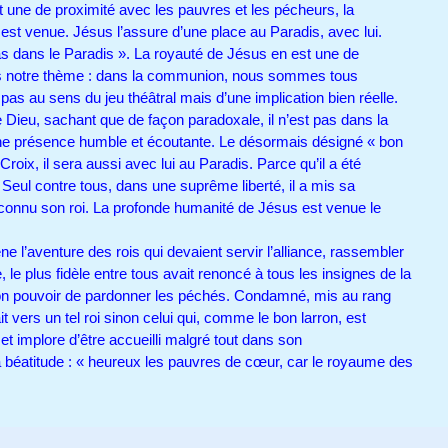
t une de proximité avec les pauvres et les pécheurs, la
est venue. Jésus l’assure d’une place au Paradis, avec lui.
as dans le Paradis ». La royauté de Jésus en est une de
s notre thème : dans la communion, nous sommes tous
 pas au sens du jeu théâtral mais d’une implication bien réelle.
Dieu, sachant que de façon paradoxale, il n’est pas dans la
une présence humble et écoutante. Le désormais désigné « bon
Croix, il sera aussi avec lui au Paradis. Parce qu’il a été
 Seul contre tous, dans une suprême liberté, il a mis sa
reconnu son roi. La profonde humanité de Jésus est venue le
ne l’aventure des rois qui devaient servir l’alliance, rassembler
, le plus fidèle entre tous avait renoncé à tous les insignes de la
 son pouvoir de pardonner les péchés. Condamné, mis au rang
it vers un tel roi sinon celui qui, comme le bon larron, est
et implore d’être accueilli malgré tout dans son
la béatitude : « heureux les pauvres de cœur, car le royaume des