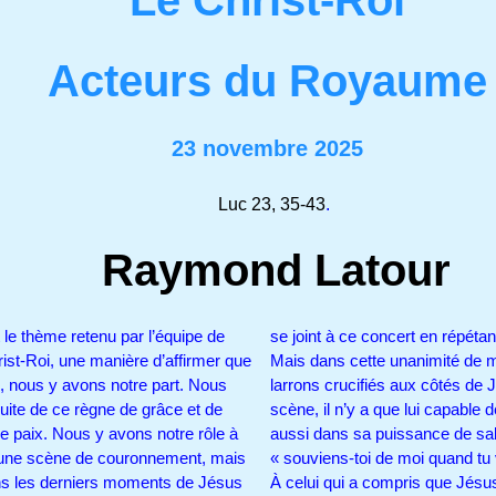
Acteurs du Royaume
23 novembre 2025
Luc 23, 35-43
.
Raymond Latour
e thème retenu par l’équipe de
se joint à ce concert en ré
hrist-Roi, une manière d’affirmer que
Mais dans cette unanimité de mé
me, nous y avons notre part. Nous
larrons crucifiés aux côtés de 
te de ce règne de grâce et de
scène, il n’y a que lui capabl
de paix. Nous y avons notre rôle à
aussi dans sa puissance de salu
as une scène de couronnement, mais
« souviens-toi de moi qua
dans les derniers moments de Jésus
À celui qui a compris que Jésus