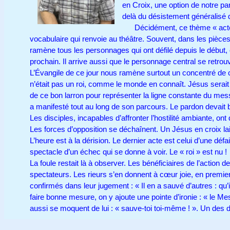
en Croix, une option de notre par
delà du désistement généralisé
Décidément, ce thème « acte
vocabulaire qui renvoie au théâtre. Souvent, dans les pièces
ramène tous les personnages qui ont défilé depuis le débu
prochain. Il arrive aussi que le personnage central se retro
L’Évangile de ce jour nous ramène surtout un concentré de ce 
n’était pas un roi, comme le monde en connaît. Jésus serait b
de ce bon larron pour représenter la ligne constante du mes
a manifesté tout au long de son parcours. Le pardon devait b
Les disciples, incapables d’affronter l’hostilité ambiante, on
Les forces d’opposition se déchaînent. Un Jésus en croix la
L’heure est à la dérision. Le dernier acte est celui d’une déf
spectacle d’un échec qui se donne à voir. Le « roi » est n
La foule restait là à observer. Les bénéficiaires de l’action
spectateurs. Les rieurs s’en donnent à cœur joie, en premier 
confirmés dans leur jugement : « Il en a sauvé d’autres : qu
faire bonne mesure, on y ajoute une pointe d’ironie : « le Mes
aussi se moquent de lui : « sauve-toi toi-même ! ». Un d