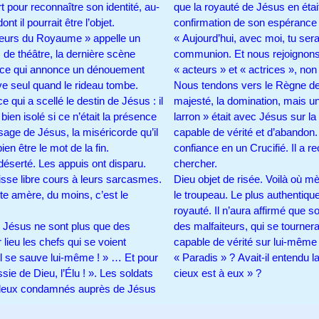
t pour reconnaître son identité, au-
que la royauté de Jésus en étai
 dont il pourrait être l’objet.
confirmation de son espérance 
urs du Royaume » appelle un
« Aujourd’hui, avec moi, tu ser
 de théâtre, la dernière scène
communion. Et nous rejoignon
t, ce qui annonce un dénouement
« acteurs » et « actrices », non
uve seul quand le rideau tombe.
Nous tendons vers le Règne de 
qui a scellé le destin de Jésus : il
majesté, la domination, mais 
ien isolé si ce n’était la présence
larron » était avec Jésus sur la 
sage de Jésus, la miséricorde qu’il
capable de vérité et d’abandon.
ien être le mot de la fin.
confiance en un Crucifié. Il a 
t déserté. Les appuis ont disparu.
chercher.
isse libre cours à leurs sarcasmes.
Dieu objet de risée. Voilà où mè
aite amère, du moins, c’est le
le troupeau. Le plus authentique
u !
royauté. Il n’aura affirmé que
 de Jésus ne sont plus que des
des malfaiteurs, qui se tournera
lieu les chefs qui se voient
capable de vérité sur lui-même 
’il se sauve lui-même ! » … Et pour
« Paradis » ? Avait-il entendu 
sie de Dieu, l’Élu ! ». Les soldats
cieux est à eux » ?
es deux condamnés auprès de Jésus