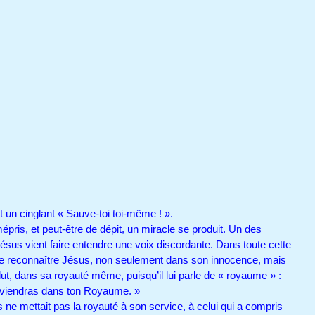
pétant un cinglant « Sauve-toi toi-même ! ».
pris, et peut-être de dépit, un miracle se produit. Un des
Jésus vient faire entendre une voix discordante. Dans toute cette
e de reconnaître Jésus, non seulement dans son innocence, mais
t, dans sa royauté même, puisqu’il lui parle de « royaume » :
nd tu viendras dans ton Royaume. »
 ne mettait pas la royauté à son service, à celui qui a compris