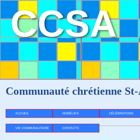
CCSA
Communauté chrétienne St-
ACCUEIL
HOMÉLIES
CÉLÉBRATIONS
VIE COMMUNAUTAIRE
CONTACTS