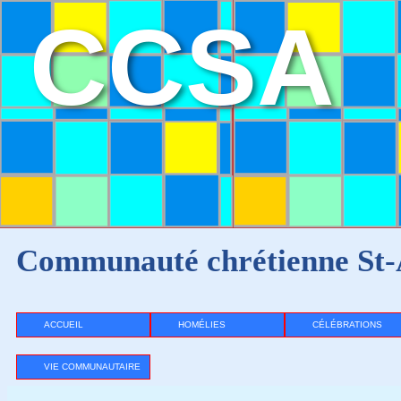
CCSA
Communauté chrétienne St-
ACCUEIL
HOMÉLIES
CÉLÉBRATIONS
VIE COMMUNAUTAIRE