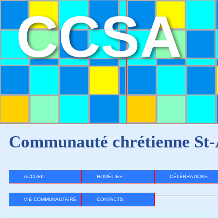
CCSA
Communauté chrétienne St-
ACCUEIL
HOMÉLIES
CÉLÉBRATIONS
VIE COMMUNAUTAIRE
CONTACTS