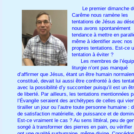
Le premier dimanche du
Carême nous ramène les
tentations de Jésus au dése
nous avons spontanément
tendance à mettre en parall
même à identifier avec nos
propres tentations. Est-ce 
tentation à éviter ?
Les membres de l’équip
liturgie n’ont pas manqué
d’affirmer que Jésus, étant un être humain normale
constitué, devait lui aussi être confronté à des tenta
avec la possibilité d’y succomber puisqu’il est un êt
de liberté. Par ailleurs, les tentations mentionnées p
l’Évangile seraient des archétypes de celles qui vie
tirailler un jour ou l’autre toute personne humaine : d
de satisfaction matérielle, de puissance et de domin
Est-ce vraiment le cas ? Au sens littéral, peu de ge
songé à transformer des pierres en pain, ou vérifier 
ont une qualité surhumaine, même divine. Concédo