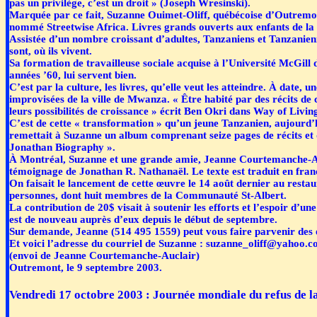
pas un privilège, c’est un droit » (Joseph Wresinski).
Marquée par ce fait, Suzanne Ouimet-Oliff, québécoise d’Outremont
nommé Streetwise Africa. Livres grands ouverts aux enfants de la 
Assistée d’un nombre croissant d’adultes, Tanzaniens et Tanzanienne
sont, où ils vivent.
Sa formation de travailleuse sociale acquise à l’Université McGill d
années ’60, lui servent bien.
C’est par la culture, les livres, qu’elle veut les atteindre. À date, 
improvisées de la ville de Mwanza. « Être habité par des récits de
leurs possibilités de croissance » écrit Ben Okri dans Way of Livin
C’est de cette « transformation » qu’un jeune Tanzanien, aujourd’
remettait à Suzanne un album comprenant seize pages de récits et des
Jonathan Biography ».
À Montréal, Suzanne et une grande amie, Jeanne Courtemanche-Au
témoignage de Jonathan R. Nathanaël. Le texte est traduit en fran
On faisait le lancement de cette œuvre le 14 août dernier au res
personnes, dont huit membres de la Communauté St-Albert.
La contribution de 20$ visait à soutenir les efforts et l’espoir d’u
est de nouveau auprès d’eux depuis le début de septembre.
Sur demande, Jeanne (514 495 1559) peut vous faire parvenir des 
Et voici l’adresse du courriel de Suzanne : suzanne_oliff@yahoo.
(envoi de Jeanne Courtemanche-Auclair)
Outremont, le 9 septembre 2003.
Vendredi 17 octobre 2003 : Journée mondiale du refus de l