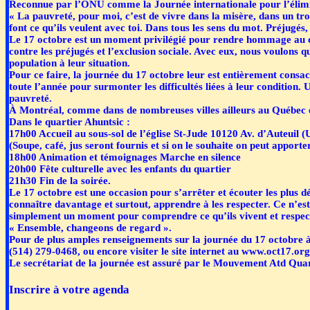
Reconnue par l’ONU comme la Journée internationale pour l’élimi
« La pauvreté, pour moi, c’est de vivre dans la misère, dans un trou
font ce qu’ils veulent avec toi. Dans tous les sens du mot. Préjugés,
Le 17 octobre est un moment privilégié pour rendre hommage au cou
contre les préjugés et l’exclusion sociale. Avec eux, nous voulons que
population à leur situation.
Pour ce faire, la journée du 17 octobre leur est entièrement consa
toute l’année pour surmonter les difficultés liées à leur conditio
pauvreté.
À Montréal, comme dans de nombreuses villes ailleurs au Québec et
Dans le quartier Ahuntsic :
17h00 Accueil au sous-sol de l’église St-Jude 10120 Av. d’Auteuil
(Soupe, café, jus seront fournis et si on le souhaite on peut apporter
18h00 Animation et témoignages Marche en silence
20h00 Fête culturelle avec les enfants du quartier
21h30 Fin de la soirée.
Le 17 octobre est une occasion pour s’arrêter et écouter les plus dém
connaître davantage et surtout, apprendre à les respecter. Ce n’est 
simplement un moment pour comprendre ce qu’ils vivent et respecte
« Ensemble, changeons de regard ».
Pour de plus amples renseignements sur la journée du 17 octobre à
(514) 279-0468, ou encore visiter le site internet au www.oct17.org
Le secrétariat de la journée est assuré par le Mouvement Atd Q
Inscrire à votre agenda