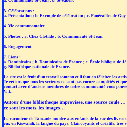
a. Communauté St-Jean ; b. St-Albert
3. Célébrations :
a. Présentation ; b. Exemple de célébration ; c. Funérailles de Guy
4. Vie communautaire.
5. Photos :
a. Chez Clotilde ; b. Communauté St-Jean.
6. Engagement.
7. Liens :
a. Dominicains ; b. Dominicains de France ; c. École biblique de Jér
g. Bibliothèque nationale de France.
Le site est le fruit d’un travail soutenu et il faut en féliciter les arti
Je retiens que tous les secteurs ne sont pas encore complétés et qu
contact avec d’anciens membres de notre communauté vous pouvez d
V. L.
Autour d’une bibliothèque improvisée, une source coule …
ce sont les mots, les images…
Le raconteur de Tanzanie montre aux enfants de la rue des livres cho
eux en Kiswahili, la langue du pays. Clairvoyants et créatifs, très s