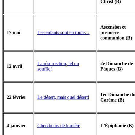
Christ (B)
Ascension et
Les enfants sont en route…
17 mai
première
communion (B)
La résurrection, tel un
2e Dimanche de
12 avril
souffle!
Pâques (B)
1er Dimanche d
Le désert, mais quel désert!
22 février
Carême (B)
Chercheurs de lumière
4 jamvier
L'Épiphanie (B)