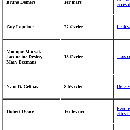
Bruno Demers
1er mars
excès 
Le dése
Guy Lapointe
22 février
Monique Morval,
Trois 
Jacqueline Destez,
15 février
Mary Beemans
De la s
Yvon D. Gélinas
8 févrvier
Rendre
Hubert Doucet
1er février
et les