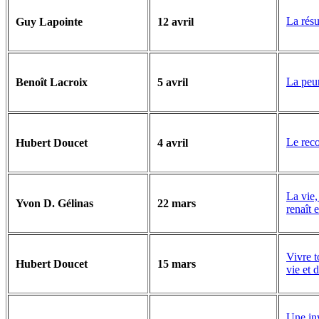
La résu
Guy Lapointe
12 avril
La peur
Benoît Lacroix
5 avril
Le reco
Hubert Doucet
4 avril
La vie
Yvon D. Gélinas
22 mars
renaît 
Vivre t
Hubert Doucet
15 mars
vie et 
Une inv