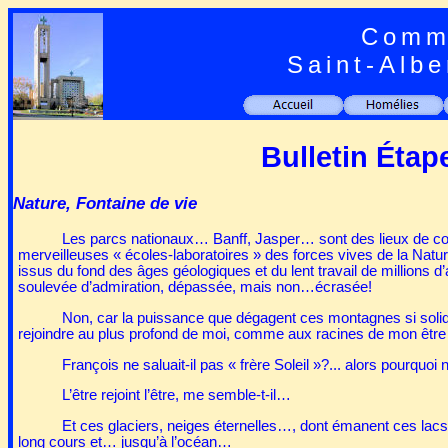
Commu
Saint-Albe
Bulletin Étap
Nature, Fontaine de vie
Les parcs nationaux… Banff, Jasper… sont des lieux de conse
merveilleuses « écoles-laboratoires » des forces vives de la Natur
issus du fond des âges géologiques et du lent travail de millions d
soulevée d’admiration, dépassée, mais non…écrasée!
Non, car la puissance que dégagent ces montagnes si solide
rejoindre au plus profond de moi, comme aux racines de mon êtr
François ne saluait-il pas « frère Soleil »?... alors pourquo
L’être rejoint l’être, me semble-t-il…
Et ces glaciers, neiges éternelles…, dont émanent ces lac
long cours et… jusqu’à l’océan…