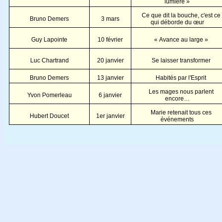
lumière »
Ce que dit la bouche, c'est ce
Bruno Demers
3 mars
qui déborde du œur
Guy Lapointe
10 février
« Avance au large »
Luc Chartrand
20 janvier
Se laisser transformer
Bruno Demers
13 janvier
Habités par l'Esprit
Les mages nous parlent
Yvon Pomerleau
6 janvier
encore…
Marie retenait tous ces
Hubert Doucet
1er janvier
événements