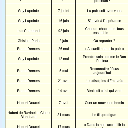
prochain?
Guy Lapointe
7 juillet
La paix soit avec vous
Guy Lapointe
16 juin
S'ouvrir à l'espérance
Chacun, chacune et tous
Luc Chartrand
92 juin
ensemble…
Ghislain Paris
2 juin
Où regarder ?
Bruno Demers
26 mai
« Accueillir dans la paix »
Prendre soin comme le Bon
Guy Lapointe
12 mai
Pasteur
Reconnaître Jésus
Bruno Demers
5 mai
aujourd'hui
Bruno Demers
21 avril
Les disciples d'Emmaüs
Bruno Demers
14 avril
Béni soit celui qui vient
Hubert Doucet
7 avril
Oser un nouveau chemin
Hubert de Ravinel et Claire
31 mars
Le fils prodigue
Blanchard
« Dans la nuit, accueillir la
Hubert Doucet
17 mars