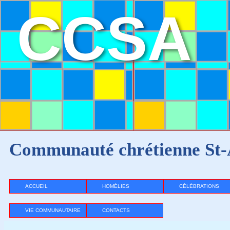
CCSA
Communauté chrétienne St-
ACCUEIL
HOMÉLIES
CÉLÉBRATIONS
VIE COMMUNAUTAIRE
CONTACTS