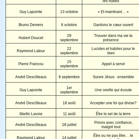
les nuées
Guy Lapointe
13 octobre
« Et maintnant… »
Bruno Demers
6 octobre
Gardons le cœur ouvert
29
Trouver dans ma vie ta
Hubert Doucet
septembre
présence
22
Lucides et habiles pour le
Raymond Latour
septembre
bien
15
Pierre Francou
Appel à servir
septembre
André Descôteaux
8 septembre
Suivre Jésus : ensemble
1er
Guy Lapointe
Une oreille qui écoute
septembre
André Descôteaux
18 août
Accepter une foi qui divise?
Martin Lavoie
11 août
Être le sel de la terre
Prions avec confiance,
André Descôteaux
28 juillet
malgré tout
Être ou ne pas être… le
Raymond Latour
14 juillet